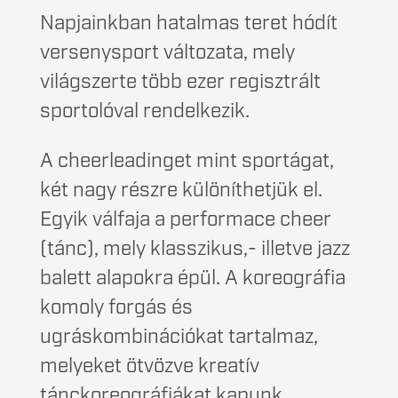
Napjainkban hatalmas teret hódít
versenysport változata, mely
világszerte több ezer regisztrált
sportolóval rendelkezik.
A cheerleadinget mint sportágat,
két nagy részre különíthetjük el.
Egyik válfaja a performace cheer
(tánc), mely klasszikus,- illetve jazz
balett alapokra épül. A koreográfia
komoly forgás és
ugráskombinációkat tartalmaz,
melyeket ötvözve kreatív
tánckoreográfiákat kapunk.