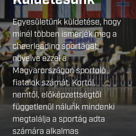
Egyesületünk küldetése, hogy
minél többen ismerjék meg a
cheerleading sportágat,
növelve ezzel a
Magyarországon sportoló
fiatalok számát. Kortól,
nemtől, előképzettségtől
függetlenül nálunk mindenki
megtalálja a sportág adta
számára alkalmas