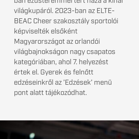
ban ezüstéremmel tért haza a kínai
világkupáról. 2023-ban az ELTE-
BEAC Cheer szakosztály sportolói
képviselték elsőként
Magyarországot az orlandói
világbajnokságon nagy csapatos
kategóriában, ahol 7. helyezést
értek el. Gyerek és felnőtt
edzéseinkről az ’Edzések’ menü
pont alatt tájékozódhat.