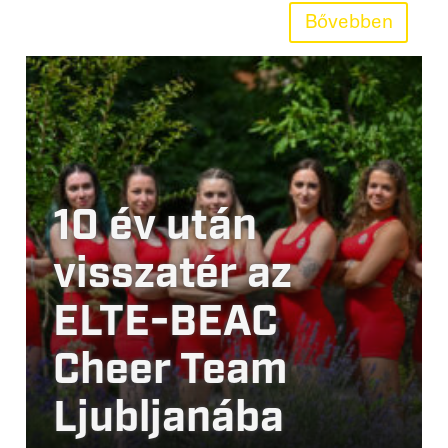
Bővebben
10 év után
visszatér az
ELTE-BEAC
Cheer Team
Ljubljanába