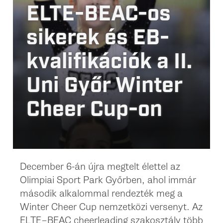
ELTE-BEAC-os
sikerek és EB-
kvalifikációk a II.
Uni Győr Winter
Cheer Cup-on
December 6-án újra megtelt élettel az
Olimpiai Sport Park Győrben, ahol immár
második alkalommal rendezték meg a
Winter Cheer Cup nemzetközi versenyt. Az
ELTE–BEAC cheerleading szakosztály több