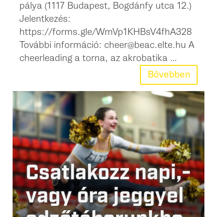
pálya (1117 Budapest, Bogdánfy utca 12.)
Jelentkezés:
https://forms.gle/WmVp1KHBsV4fhA328
További információ: cheer@beac.elte.hu A
cheerleading a torna, az akrobatika …
Bővebben
Csatlakozz napi,-
vagy óra jeggyel