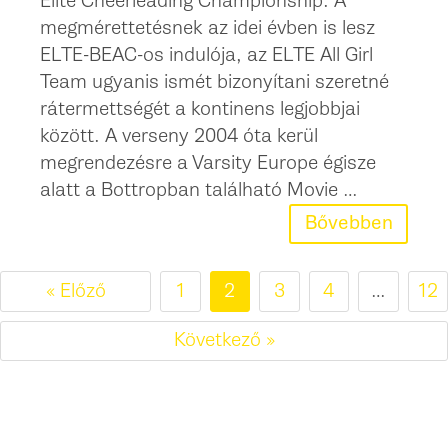
Elite Cheerleading Championship. A
megmérettetésnek az idei évben is lesz
ELTE-BEAC-os indulója, az ELTE All Girl
Team ugyanis ismét bizonyítani szeretné
rátermettségét a kontinens legjobbjai
között. A verseny 2004 óta kerül
megrendezésre a Varsity Europe égisze
alatt a Bottropban található Movie …
Bővebben
« Előző
1
2
3
4
…
12
Következő »