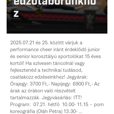
edzőtáborunkho
z
2025.07.21 és 25. között várjuk a
performance cheer iránt érdeklődő junior
és senior korosztályú sportolókat 15 éves
kortól! Ha szívesen táncolnál vagy
fejlesztenéd a technikai tudásod,
csatlakozz edzéseinkhez! Jegyárak:
Órajegy: 3700 Ft,- Napijegy: 6900 Ft,- Az
árak az órákon való részvételt
tartalmazzák. Jegyvásárlás: ITT!
Program: 07.21. hétfő 10.00- 11.15 – pom
koreográfia (Oláh Petra) 13.30- …