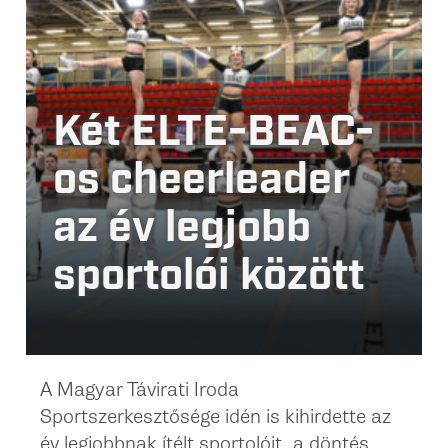
Két ELTE-BEAC-
os cheerleader
az év legjobb
sportolói között
A Magyar Távirati Iroda
Sportszerkesztősége idén is kihirdette az
év legjobbnak ítélt sportolóit, a döntés