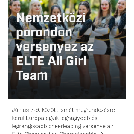
Nemzetközi
porondon
versenyez az
ELTE All Girl
Team
Június 7-9. között ismét megrendezésre
kerül Európa egyik legnagyobb és
legrangosabb cheerleading versenye az