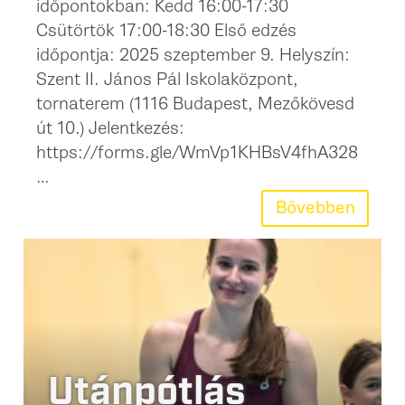
időpontokban: Kedd 16:00-17:30
Csütörtök 17:00-18:30 Első edzés
időpontja: 2025 szeptember 9. Helyszín:
Szent II. János Pál Iskolaközpont,
tornaterem (1116 Budapest, Mezőkövesd
út 10.) Jelentkezés:
https://forms.gle/WmVp1KHBsV4fhA328
…
Bővebben
Utánpótlás