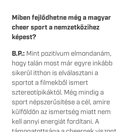
Miben fejlődhetne még a magyar
cheer sport a nemzetközihez
képest?
B.P.:
Mint pozitívum elmondanám,
hogy talán most már egyre inkább
sikerül itthon is elválasztani a
sportot a filmekből ismert
sztereotípikáktól. Még mindig a
sport népszerűsítése a cél, amire
külföldön az ismertség miatt nem
kell annyi energiát fordítani. A
támogatottsága a cheernek viszont