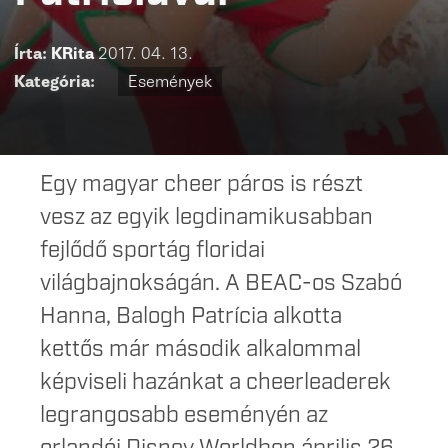
Írta:
KRita
2017. 04. 13.
Kategória:
Események
Egy magyar cheer páros is részt
vesz az egyik legdinamikusabban
fejlődő sportág floridai
világbajnokságán. A BEAC-os Szabó
Hanna, Balogh Patrícia alkotta
kettős már második alkalommal
képviseli hazánkat a cheerleaderek
legrangosabb eseményén az