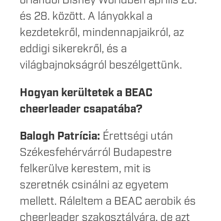
orlandói Disney Worldben április 26.
és 28. között. A lányokkal a
kezdetekről, mindennapjaikról, az
eddigi sikerekről, és a
világbajnokságról beszélgettünk.
Hogyan kerültetek a BEAC
cheerleader csapatába?
Balogh Patrícia:
Érettségi után
Székesfehérvárról Budapestre
felkerülve kerestem, mit is
szeretnék csinálni az egyetem
mellett. Ráleltem a BEAC aerobik és
cheerleader szakosztályára, de azt