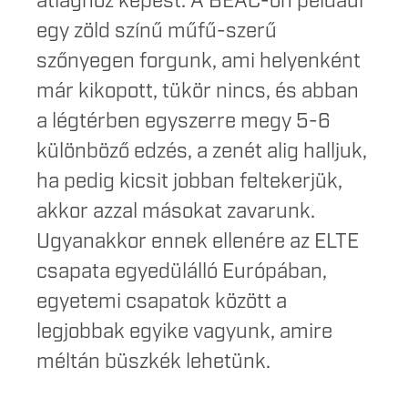
átlaghoz képest. A BEAC-on például
egy zöld színű műfű-szerű
szőnyegen forgunk, ami helyenként
már kikopott, tükör nincs, és abban
a légtérben egyszerre megy 5-6
különböző edzés, a zenét alig halljuk,
ha pedig kicsit jobban feltekerjük,
akkor azzal másokat zavarunk.
Ugyanakkor ennek ellenére az ELTE
csapata egyedülálló Európában,
egyetemi csapatok között a
legjobbak egyike vagyunk, amire
méltán büszkék lehetünk.