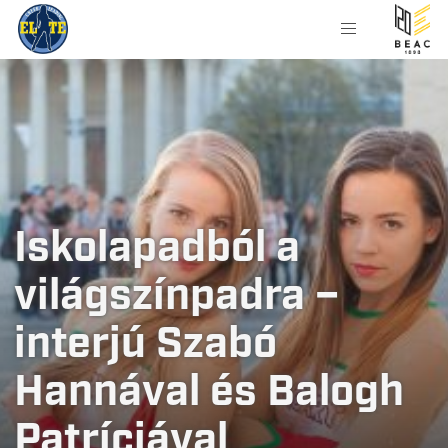
Iskolapadból a
világszínpadra –
interjú Szabó
Hannával és Balogh
Patríciával