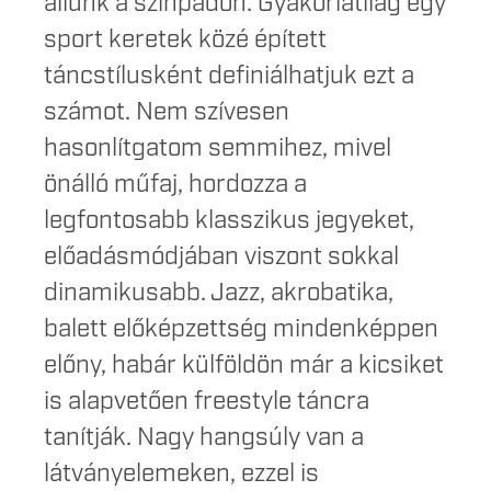
állunk a színpadon. Gyakorlatilag egy
sport keretek közé épített
táncstílusként definiálhatjuk ezt a
számot. Nem szívesen
hasonlítgatom semmihez, mivel
önálló műfaj, hordozza a
legfontosabb klasszikus jegyeket,
előadásmódjában viszont sokkal
dinamikusabb. Jazz, akrobatika,
balett előképzettség mindenképpen
előny, habár külföldön már a kicsiket
is alapvetően freestyle táncra
tanítják. Nagy hangsúly van a
látványelemeken, ezzel is