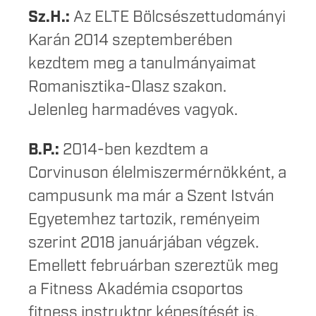
Sz.H.:
Az ELTE Bölcsészettudományi
Karán 2014 szeptemberében
kezdtem meg a tanulmányaimat
Romanisztika-Olasz szakon.
Jelenleg harmadéves vagyok.
B.P.:
2014-ben kezdtem a
Corvinuson élelmiszermérnökként, a
campusunk ma már a Szent István
Egyetemhez tartozik, reményeim
szerint 2018 januárjában végzek.
Emellett februárban szereztük meg
a Fitness Akadémia csoportos
fitness instruktor képesítését is.