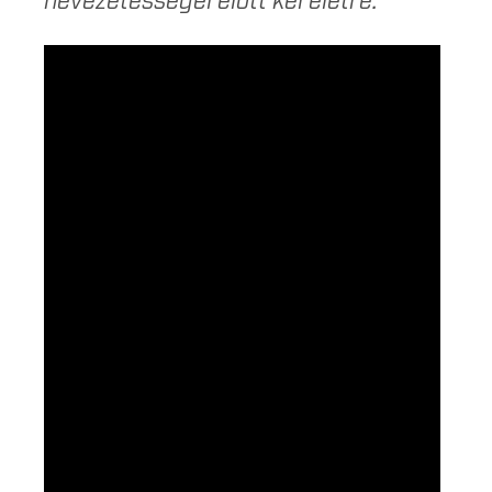
nevezetességei előtt kel életre.