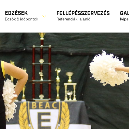
EDZÉSEK
FELLÉPÉSSZERVEZÉS
GA
Referenciák, ajánló
Képek
Edzők & időpontok