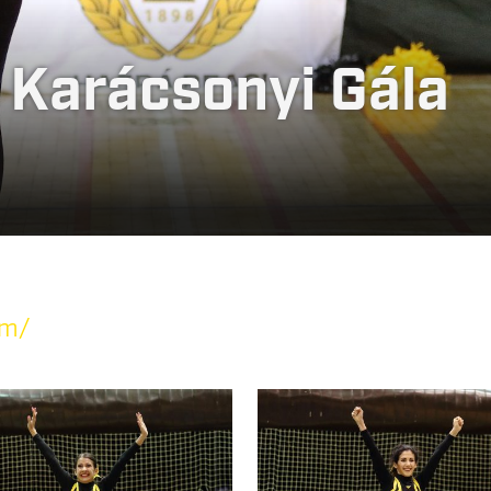
E Karácsonyi Gála
om/