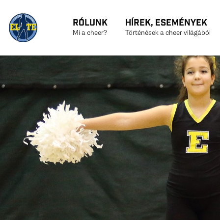
RÓLUNK
HÍREK, ESEMÉNYEK
Mi a cheer?
Történések a cheer világából