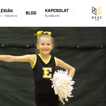
KAPCSOLAT
LÉRIÁK
BLOG
 – rólunk is
Írj nekünk!