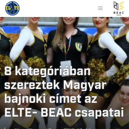
8 kategóriában
szereztek Magyar
bajnoki címet az
ELTE- BEAC csapatai