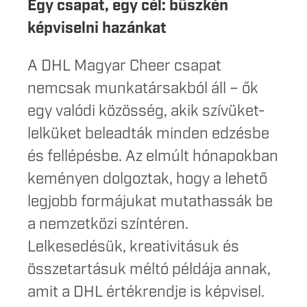
Egy csapat, egy cél: büszkén
képviselni hazánkat
A DHL Magyar Cheer csapat
nemcsak munkatársakból áll – ők
egy valódi közösség, akik szívüket-
lelküket beleadták minden edzésbe
és fellépésbe. Az elmúlt hónapokban
keményen dolgoztak, hogy a lehető
legjobb formájukat mutathassák be
a nemzetközi színtéren.
Lelkesedésük, kreativitásuk és
összetartásuk méltó példája annak,
amit a DHL értékrendje is képvisel.