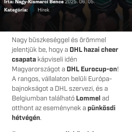
Írta:
Nagy-Kismarci Bence
2025. 06. 05.
Kategória:
Hírek
Nagy büszkeséggel és örömmel
jelentjük be, hogy a
DHL hazai cheer
csapata
kápviseli idén
Magyarországot a
DHL Eurocup
-on
!
A rangos, vállalaton belüli Európa-
bajnokságot a DHL szervezi, és a
Belgiumban található
Lommel
ad
otthont az eseménynek a
pünkösdi
hétvégén
.