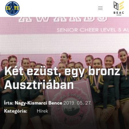
Két ezüst, egy bronz
Ausztriában
Írta:
Nagy-Kismarci Bence
2019. 05. 27.
Kategória:
Hírek