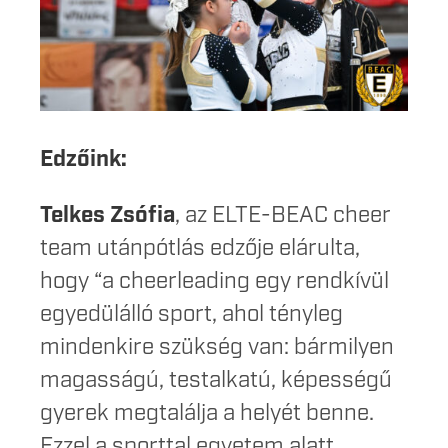
Edzőink:
Telkes Zsófia
, az ELTE-BEAC cheer
team utánpótlás edzője elárulta,
hogy “a cheerleading egy rendkívül
egyedülálló sport, ahol tényleg
mindenkire szükség van: bármilyen
magasságú, testalkatú, képességű
gyerek megtalálja a helyét benne.
Ezzel a sporttal egyetem alatt