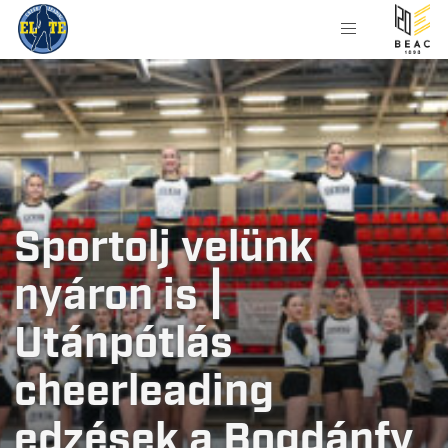
Sportolj velünk
nyáron is |
Utánpótlás
cheerleading
edzések a Bogdánfy