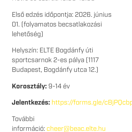
Első edzés időpontja: 2026. június
01. (folyamatos becsatlakozási
lehetőség)
Helyszín: ELTE Bogdánfy úti
sportcsarnok 2-es pálya (1117
Budapest, Bogdánfy utca 12.)
Korosztály:
9-14 év
Jelentkezés:
https://forms.gle/cBjPQc
További
információ:
cheer@beac.elte.hu