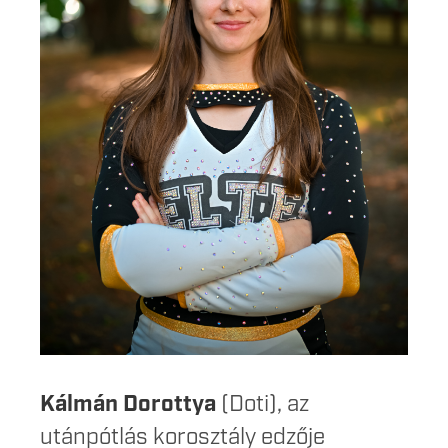
Kálmán Dorottya
(Doti), az
utánpótlás korosztály edzője