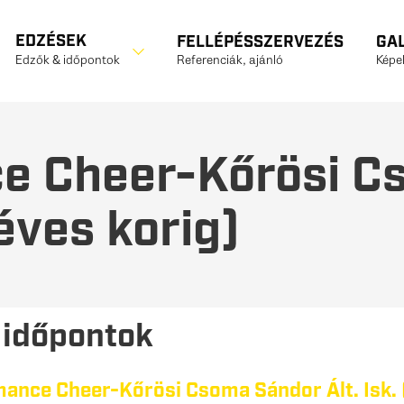
EDZÉSEK
FELLÉPÉSSZERVEZÉS
GA
Referenciák, ajánló
Képek
Edzők & időpontok
ce Cheer-Kőrösi C
 éves korig)
 időpontok
mance Cheer-Kőrösi Csoma Sándor Ált. Isk. 